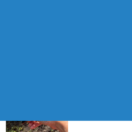
VAN IMKE ALS
WATERDRAGER
Heb je de pen bij een
specifiek (bouw)project
gebruikt?