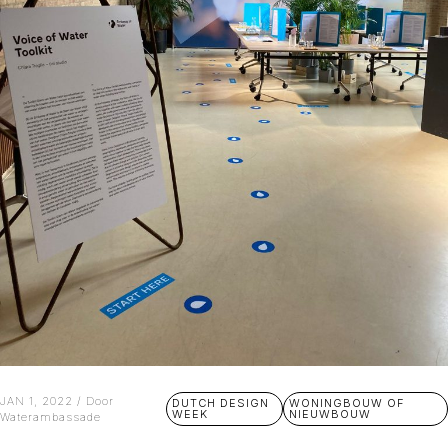
JAN 1, 2022 / Door
DUTCH DESIGN
WONINGBOUW OF
WEEK
NIEUWBOUW
Waterambassade